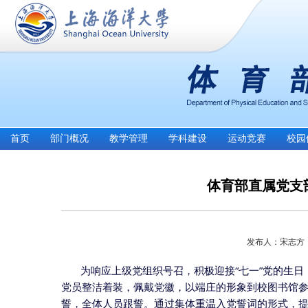
首页
部门概况
教学管理
学科建设
运动竞赛
校园
体育部直属党支
发布人：宋志方 发
为响应上级党组织号召，积极迎接“七一”党的生日
党员
整洁
，佩戴党徽，以端庄的形象
校图书馆
着装
到
集体重温入党誓词的形式，
誓，全体人员跟誓。通过