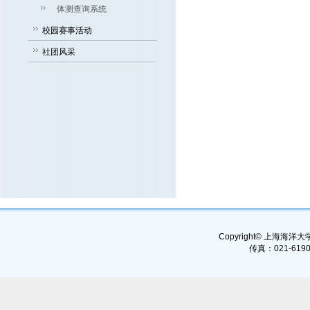
体测查询系统
校园赛事活动
社团风采
Copyright© 上海海洋大学, 
传真：021-6190