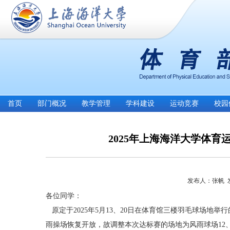
首页
部门概况
教学管理
学科建设
运动竞赛
校园
2025年上海海洋大学体
发布人：张帆 发布
各位同学：
原定于
2025
年
5
月
13
、
20
日在体育馆三楼羽毛球场地举行
雨操场恢复开放，故调整本次达标赛的场地为风雨球场
12