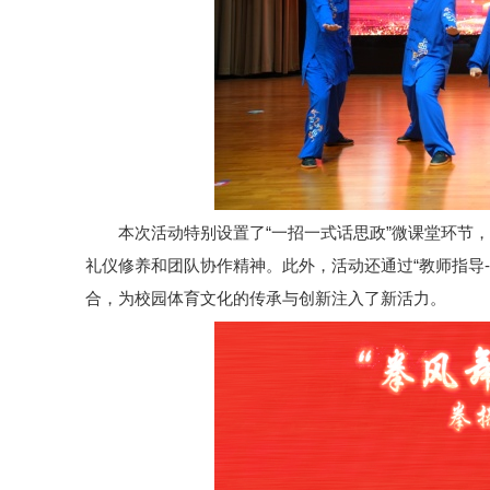
本次活动特别设置了“一招一式话思政”微课堂环节
礼仪修养和团队协作精神。此外，活动还通过“教师指导
合，为校园体育文化的传承与创新注入了新活力。