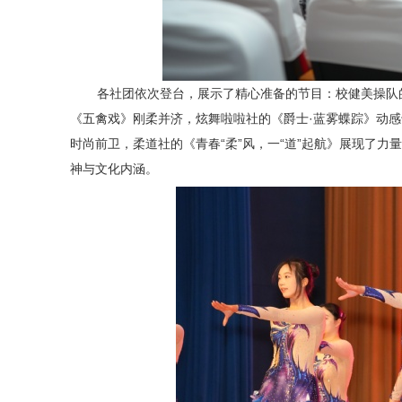
各社团依次登台，展示了精心准备的节目：校健美操队
《五禽戏》刚柔并济，炫舞啦啦社的《爵士·蓝雾蝶踪》动感十足
时尚前卫，柔道社的《青春“柔”风，一“道”起航》展现了
神与文化内涵。