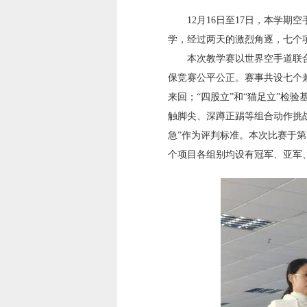
12
月
16
日至
17
日，本学期空
学，经过两天的激烈角逐，七个
本次教学赛以世界空手道联
保竞赛公平公正。赛事共设七个
来回；“四股立”和“猫足立”检
触脚尖、深蹲正踢等组合动作挑
急”作为评判标准。
本次比赛于第
个项目各组别均设有冠军、亚军