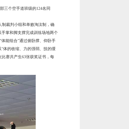
部三个空手道班级的
124
名同
人制裁判小组和单败淘汰制，确
以手掌和脚支撑完成训练场地两个
；“体能组合”通过俯卧撑、仰卧手
以“体的收缩、力的强弱、技的缓
次比赛共产生
63
张获奖证书，每