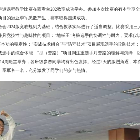
手道课程教学比赛在西看台
202
教室成功举办。参加本次比赛的有本学期全
项目的冠亚季军悉数产生，赛事取得圆满成功。
合会
2024
版竞赛规则为基础，结合教学实际进行了适当调整。比赛采用三
兼具竞技性与趣味性的项目：“地板王”考验选手的协调性与耐力，要求仅
验基本功的稳定性；“实战技术组合”与“防守技术”项目展现选手的攻防技术
战选手的综合体能；“型（套路）”项目则注重选手对套路的理解与演绎，
14
周随堂举办，各班级参赛同学均有出色发挥。经过
2
天的激烈角逐，本
、季军各一名，充分激发了同学们的参与热情。