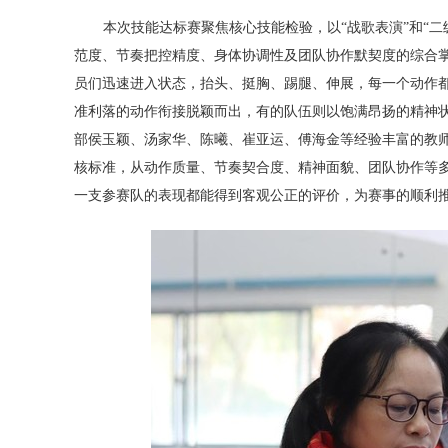
本次技能达标赛聚焦核心技能检验，以“战歌表演”和“
范度、节奏把控精度、身体协调性及团队协作默契度的综合
员们迅速进入状态，抬头、挺胸、踢腿、伸展，每一个动作
准利落的动作衔接脱颖而出，有的队伍则以饱满昂扬的精神
部侯玉颖、汤家华、陈曦、崔亚运、傅海金等经验丰富的教
核标准，从动作质量、节奏契合度、精神面貌、团队协作等
一支参赛队的表现都能得到客观公正的评价，为赛事的顺利