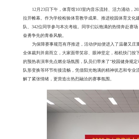
12
月
23
日下午，体育馆
103
室内音乐流转、活力涌动，
20
拉开帷幕。作为学校检验体育教学成果、推进校园体育文化
队、
342
位同学参与本次考核。同学们以饱满的热情奔赴赛场
奋勇争先的青春风貌。
为保障赛事规范有序推进，活动伊始便进入了温馨又庄
全体裁判并肩而立，大家面带笑容、眼神坚定，相机快门按
的预热表演率先点燃全场氛围，队员们带来了“校园健身规定
队形变换等环节衔接流畅，凭借阳光饱满的精神状态和专业
解了紧张情绪，更营造出热烈融洽的赛事氛围。