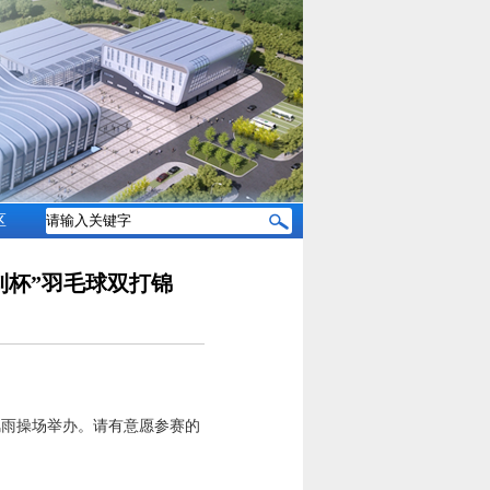
区
利杯”羽毛球双打锦
风雨操场举办。
请有意愿参赛的