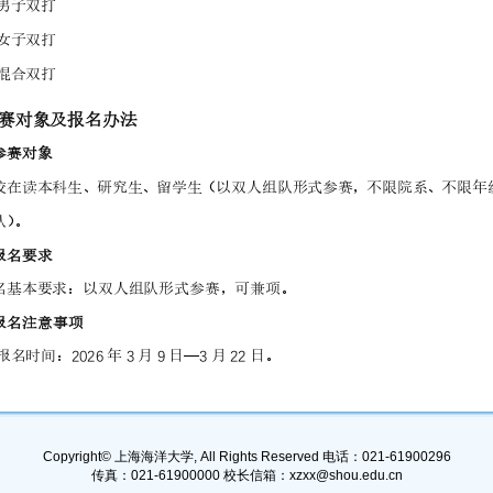
Copyright© 上海海洋大学, All Rights Reserved 电话：021-61900296
传真：021-61900000 校长信箱：xzxx@shou.edu.cn