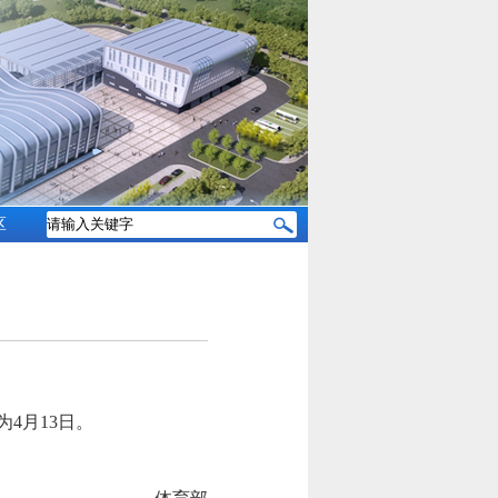
区
为4月13日。