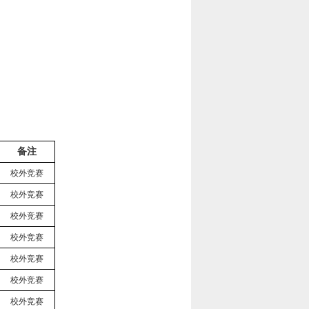
备注
校外竞赛
校外竞赛
校外竞赛
校外竞赛
校外竞赛
校外竞赛
校外竞赛