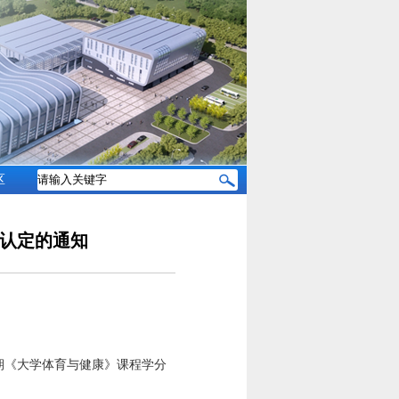
区
分认定的通知
期《大学体育与健康》课程学分