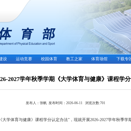
建设
运动竞赛
校园体育
教工之家
体育场馆
下载专
026-2027学年秋季学期《大学体育与健康》课程学
发布人：张帆 发布时间：2026-06-11 浏览次数:
701
《大学体育与健康》课程学分认定办法”，现就开展
2026-2027
学年秋季学